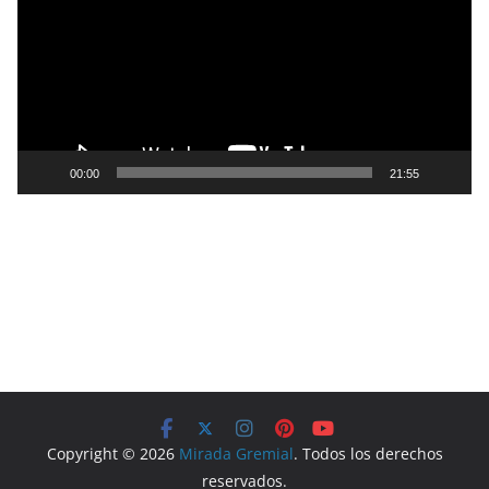
p
r
o
d
u
c
t
00:00
21:55
o
r
d
e
v
í
d
e
o
Copyright © 2026
Mirada Gremial
. Todos los derechos
reservados.