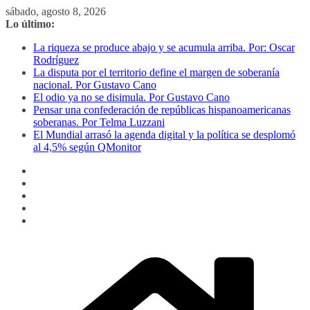
Saltar
sábado, agosto 8, 2026
al
Lo último:
contenido
La riqueza se produce abajo y se acumula arriba. Por: Oscar
Rodríguez
La disputa por el territorio define el margen de soberanía
nacional. Por Gustavo Cano
El odio ya no se disimula. Por Gustavo Cano
Pensar una confederación de repúblicas hispanoamericanas
soberanas. Por Telma Luzzani
El Mundial arrasó la agenda digital y la política se desplomó
al 4,5% según QMonitor