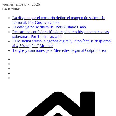
Saltar
viernes, agosto 7, 2026
al
Lo último:
contenido
La disputa por el territorio define el margen de soberanía
nacional. Por Gustavo Cano
El odio ya no se disimula. Por Gustavo Cano
Pensar una confederación de repúblicas hispanoamericanas
soberanas. Por Telma Luzzani
El Mundial arrasó la agenda digital y la política se desplomó
al 4,5% según QMonitor
Tangos y canciones para Mercedes llegan al Galpón Sosa