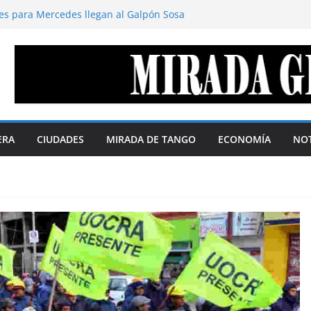
es para Mercedes llegan al Galpón Sosa
 territorio define el margen de soberanía
stavo Cano
disimula. Por Gustavo Cano
deración de repúblicas
s soberanas. Por Telma Luzzani
la agenda digital y la política se
% según QMonitor
ERA
CIUDADES
MIRADA DE TANGO
ECONOMÍA
NOT