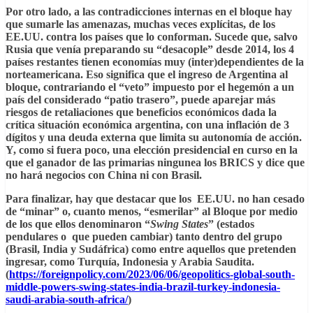
Por otro lado, a las contradicciones internas en el bloque hay
que sumarle las amenazas, muchas veces explícitas, de los
EE.UU. contra los países que lo conforman. Sucede que, salvo
Rusia que venía preparando su “desacople” desde 2014, los 4
países restantes tienen economías muy (inter)dependientes de la
norteamericana. Eso significa que el ingreso de Argentina al
bloque, contrariando el “veto” impuesto por el hegemón a un
país del considerado “patio trasero”, puede aparejar más
riesgos de retaliaciones que beneficios económicos dada la
crítica situación económica argentina, con una inflación de 3
dígitos y una deuda externa que limita su autonomía de acción.
Y, como si fuera poco, una elección presidencial en curso en la
que el ganador de las primarias ningunea los BRICS y dice que
no hará negocios con China ni con Brasil.
Para finalizar, hay que destacar que los EE.UU. no han cesado
de “minar” o, cuanto menos, “esmerilar” al Bloque por medio
de los que ellos denominaron “
Swing States
” (estados
pendulares o que pueden cambiar) tanto dentro del grupo
(Brasil, India y Sudáfrica) como entre aquellos que pretenden
ingresar, como Turquía, Indonesia y Arabia Saudita.
(
https://foreignpolicy.com/2023/06/06/geopolitics-global-south-
middle-powers-swing-states-india-brazil-turkey-indonesia-
saudi-arabia-south-africa/
)