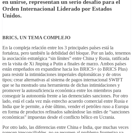
en unirse, representan un serio desafío para el
Orden Internacional Liderado por Estados
Unidos.
BRICS, UN TEMA COMPLEJO
En la compleja relación entre los 3 principales países está la
fortaleza, pero también la debilidad del bloque. Por un lado, tenemos
la asociación estratégica “sin límites” entre China y Rusia, ratificada
en la visita de Xi Jinping a Putin a finales de marzo. Ambos países
están empeñados en expandirse hacia los BRICS+ (o BRICS Plus)
para resistir la intimidaciones imperiales diplomáticas y de otros
tipos; crear alternativas al sistema de pagos internacional SWIFT
que se ha mostrado una herramienta de dichas intimidaciones y
promover la autosuficiencia económica entre los miembros para
conseguir la autonomía frente a las demenciales sanciones. Por otro
lado, está el cada vez más estrecho acuerdo comercial entre Rusia e
India que le permite, a éste último, vender el petróleo ruso a Europa
en forma de productos refinados salteándose las miles de “sanciones
económicas” impuestas desde el conflicto bélico en Ucrania.
Por otro lado, las diferencias entre China e India, que muchas veces
parecen irreconciliables, no se resumen al problema fronterizo ya