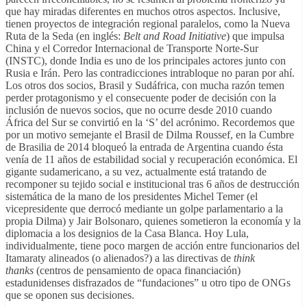
que hay miradas diferentes en muchos otros aspectos. Inclusive,
tienen proyectos de integración regional paralelos, como la Nueva
Ruta de la Seda (en inglés:
Belt and Road Initiative
) que impulsa
China y el Corredor Internacional de Transporte Norte-Sur
(INSTC), donde India es uno de los principales actores junto con
Rusia e Irán. Pero las contradicciones intrabloque no paran por ahí.
Los otros dos socios, Brasil y Sudáfrica, con mucha razón temen
perder protagonismo y el consecuente poder de decisión con la
inclusión de nuevos socios, que no ocurre desde 2010 cuando
África del Sur se convirtió en la ‘S’ del acrónimo. Recordemos que
por un motivo semejante el Brasil de Dilma Roussef, en la Cumbre
de Brasilia de 2014 bloqueó la entrada de Argentina cuando ésta
venía de 11 años de estabilidad social y recuperación económica. El
gigante sudamericano, a su vez, actualmente está tratando de
recomponer su tejido social e institucional tras 6 años de destrucción
sistemática de la mano de los presidentes Michel Temer (el
vicepresidente que derrocó mediante un golpe parlamentario a la
propia Dilma) y Jair Bolsonaro, quienes sometieron la economía y la
diplomacia a los designios de la Casa Blanca. Hoy Lula,
individualmente, tiene poco margen de acción entre funcionarios del
Itamaraty alineados (o alienados?) a las directivas de
think
thanks
(centros de pensamiento de opaca financiación)
estadunidenses disfrazados de “fundaciones” u otro tipo de ONGs
que se oponen sus decisiones.