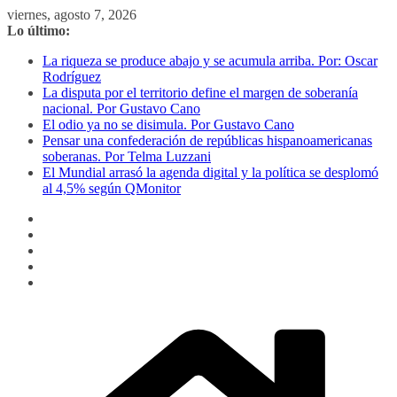
Saltar
viernes, agosto 7, 2026
al
Lo último:
contenido
La riqueza se produce abajo y se acumula arriba. Por: Oscar
Rodríguez
La disputa por el territorio define el margen de soberanía
nacional. Por Gustavo Cano
El odio ya no se disimula. Por Gustavo Cano
Pensar una confederación de repúblicas hispanoamericanas
soberanas. Por Telma Luzzani
El Mundial arrasó la agenda digital y la política se desplomó
al 4,5% según QMonitor