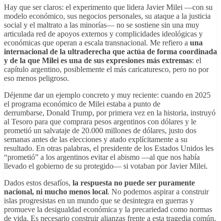
Hay que ser claros: el experimento que lidera Javier Milei —con su
modelo económico, sus negocios personales, su ataque a la justicia
social y el maltrato a las minorías— no se sostiene sin una muy
articulada red de apoyos externos y complicidades ideológicas y
económicas que operan a escala transnacional. Me refiero a
una
internacional de la ultraderecha que actúa de forma coordinada
y de la que Milei es una de sus expresiones más extremas
: el
capítulo argentino, posiblemente el más caricaturesco, pero no por
eso menos peligroso.
Déjenme dar un ejemplo concreto y muy reciente: cuando en 2025
el programa económico de Milei estaba a punto de
derrumbarse,
Donald Trump
, por primera vez en la historia, instruyó
al Tesoro para que comprara pesos argentinos con dólares y le
prometió un salvataje de 20.000 millones de dólares, justo dos
semanas antes de las elecciones y atado explícitamente a su
resultado. En otras palabras, el presidente de los Estados Unidos les
“prometió” a los argentinos evitar el abismo —al que nos había
llevado el gobierno de su protegido— si votaban por Javier Milei.
Dados estos desafíos,
la respuesta no puede ser puramente
nacional, ni mucho menos local
. No podemos aspirar a construir
islas progresistas en un mundo que se desintegra en guerras y
promueve la desigualdad económica y la precariedad como normas
de vida. Es necesario construir alianzas frente a esta tragedia común,