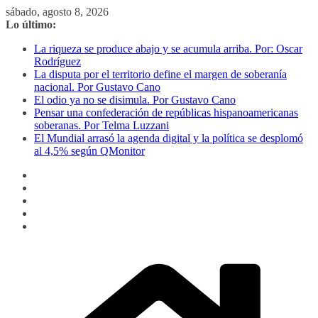
Saltar
sábado, agosto 8, 2026
al
Lo último:
contenido
La riqueza se produce abajo y se acumula arriba. Por: Oscar
Rodríguez
La disputa por el territorio define el margen de soberanía
nacional. Por Gustavo Cano
El odio ya no se disimula. Por Gustavo Cano
Pensar una confederación de repúblicas hispanoamericanas
soberanas. Por Telma Luzzani
El Mundial arrasó la agenda digital y la política se desplomó
al 4,5% según QMonitor