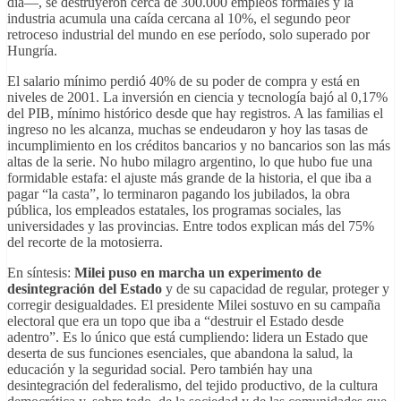
día—, se destruyeron cerca de 300.000 empleos formales y la
industria acumula una caída cercana al 10%, el segundo peor
retroceso industrial del mundo en ese período, solo superado por
Hungría.
El salario mínimo perdió 40% de su poder de compra y está en
niveles de 2001. La inversión en ciencia y tecnología bajó al 0,17%
del PIB, mínimo histórico desde que hay registros. A las familias el
ingreso no les alcanza, muchas se endeudaron y hoy las tasas de
incumplimiento en los créditos bancarios y no bancarios son las más
altas de la serie. No hubo milagro argentino, lo que hubo fue una
formidable estafa: el ajuste más grande de la historia, el que iba a
pagar “la casta”, lo terminaron pagando los jubilados, la obra
pública, los empleados estatales, los programas sociales, las
universidades y las provincias. Entre todos explican más del 75%
del recorte de la motosierra.
En síntesis:
Milei puso en marcha un experimento de
desintegración del Estado
y de su capacidad de regular, proteger y
corregir desigualdades. El presidente Milei sostuvo en su campaña
electoral que era un topo que iba a “destruir el Estado desde
adentro”. Es lo único que está cumpliendo: lidera un Estado que
deserta de sus funciones esenciales, que abandona la salud, la
educación y la seguridad social. Pero también hay una
desintegración del federalismo, del tejido productivo, de la cultura