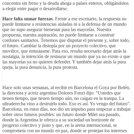
concentra sin freno y la deuda ahoga a países enteros, obligándolos
a elegir entre pagar o desarrollarse.
Hace falta sumar fuerzas
. Frente a ese escenario, la respuesta no
puede limitarse a resistencias aisladas ni a la defensa de un mundo
que no supo asegurar bienestar para las mayorías. Nuestra
propuesta, nuestra aspiración, no puede limitarse a construir
cordones sanitarios. Tenemos que disputar el presente y, sobre todo,
el futuro. Cambiar la distopía por un proyecto colectivo, que
movilice, que entusiasme. Para eso, resulta necesario dejar atrás la
nostalgia, la intención de restaurar un mundo que ya no existe o que
las mayorías ya no quieren defender. Y también dejar atrás la pura
queja, la pura denuncia, la pura protesta.
Hace solo unas semanas, al recibir en Barcelona el Goya por Belén,
la directora y actriz argentina Dolores Fonzi dijo: “Ustedes que
tienen tiempo, que tienen tiempo aún, no caigan en la trampa. La
ultraderecha vino a destruirlo todo. Eso es así. Yo vengo del futuro”.
Barcelona, en estos días, nos dio un impulso para empezar a trabajar
sobre otros futuros posibles: un futuro donde Milei sea pasado,
donde la Argentina le ofrezca a su sociedad un horizonte de
progreso colectivo y justo y que, en la arena internacional, se
comprometa con un mundo en paz, donde se protejan los intereses