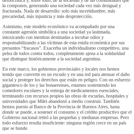
democrática y, sobre todo, de la sociedad y de las comunidades que
la componen, generando una sociedad cada vez más desigual y
fracturada. Nada de desarrollo: solo más incertidumbre, más
precariedad, más injusticia y más desprotección.
Asimismo, este modelo económico va acompañado por una
constante agresión simbólica a una sociedad ya lastimada,
intoxicando con mentiras destinadas a incubar odios y
responsabilizando a las víctimas de esta estafa económica por sus
presuntos “fracasos”. Exacerba un individualismo competitivo, una
pelea de todos contra todos, completamente ajena a la solidaridad
que distingue históricamente a la sociedad argentina.
En este marco, los gobiernos provinciales y locales nos hemos
tenido que convertir en un escudo y en una red para atenuar el daño
social y proteger los derechos que están en peligro. Con un esfuerzo
gigantesco de los y las bonaerenses, estamos sosteniendo los
comedores escolares y la entrega de medicamentos esenciales,
terminando con recursos propios las obras de escuelas, hospitales y
universidades que Milei abandonó a medio construir. También
hemos puesto al Banco de la Provincia de Buenos Aires, hasta
donde se puede, a sostener el consumo y el crédito productivo que el
Gobierno nacional retiró a las pequeñas y medianas empresas. Pero
todo esfuerzo resulta insuficiente: ninguna región crece en un país
que se hunde.