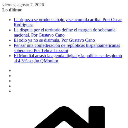
Saltar
viernes, agosto 7, 2026
al
Lo último:
contenido
La riqueza se produce abajo y se acumula arriba. Por: Oscar
Rodríguez
La disputa por el territorio define el margen de soberanía
nacional. Por Gustavo Cano
El odio ya no se disimula. Por Gustavo Cano
Pensar una confederación de repúblicas hispanoamericanas
soberanas. Por Telma Luzzani
El Mundial arrasó la agenda digital y la política se desplomó
al 4,5% según QMonitor