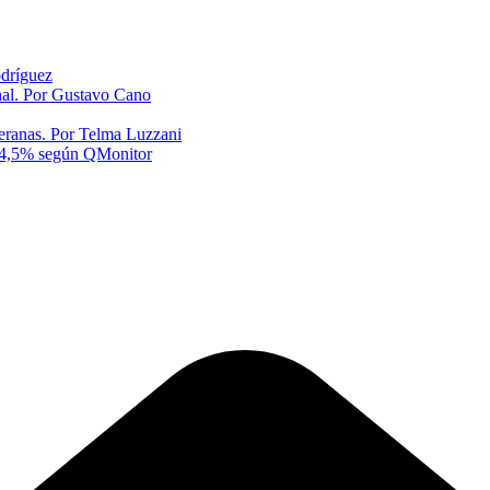
odríguez
onal. Por Gustavo Cano
eranas. Por Telma Luzzani
al 4,5% según QMonitor