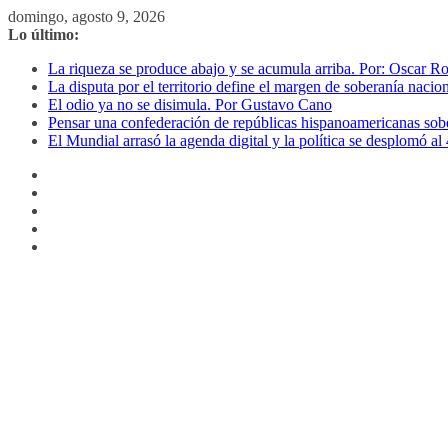
Saltar
domingo, agosto 9, 2026
al
Lo último:
contenido
La riqueza se produce abajo y se acumula arriba. Por: Oscar R
La disputa por el territorio define el margen de soberanía naci
El odio ya no se disimula. Por Gustavo Cano
Pensar una confederación de repúblicas hispanoamericanas sob
El Mundial arrasó la agenda digital y la política se desplomó 