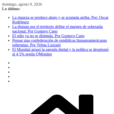
Saltar
domingo, agosto 9, 2026
al
Lo último:
contenido
La riqueza se produce abajo y se acumula arriba. Por: Oscar
Rodríguez
La disputa por el territorio define el margen de soberanía
nacional. Por Gustavo Cano
El odio ya no se disimula. Por Gustavo Cano
Pensar una confederación de repúblicas hispanoamericanas
soberanas. Por Telma Luzzani
El Mundial arrasó la agenda digital y la política se desplomó
al 4,5% según QMonitor