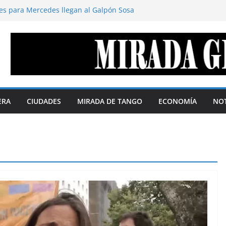
es para Mercedes llegan al Galpón Sosa
 territorio define el margen de soberanía
stavo Cano
disimula. Por Gustavo Cano
deración de repúblicas
s soberanas. Por Telma Luzzani
la agenda digital y la política se
% según QMonitor
ERA
CIUDADES
MIRADA DE TANGO
ECONOMÍA
NOT