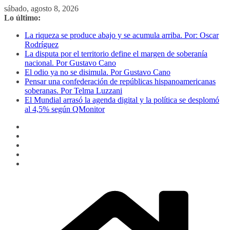
Saltar
sábado, agosto 8, 2026
al
Lo último:
contenido
La riqueza se produce abajo y se acumula arriba. Por: Oscar
Rodríguez
La disputa por el territorio define el margen de soberanía
nacional. Por Gustavo Cano
El odio ya no se disimula. Por Gustavo Cano
Pensar una confederación de repúblicas hispanoamericanas
soberanas. Por Telma Luzzani
El Mundial arrasó la agenda digital y la política se desplomó
al 4,5% según QMonitor