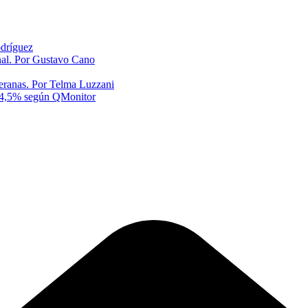
odríguez
onal. Por Gustavo Cano
eranas. Por Telma Luzzani
al 4,5% según QMonitor