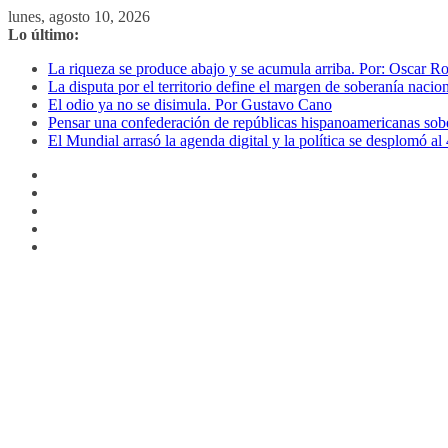
Saltar
lunes, agosto 10, 2026
al
Lo último:
contenido
La riqueza se produce abajo y se acumula arriba. Por: Oscar R
La disputa por el territorio define el margen de soberanía naci
El odio ya no se disimula. Por Gustavo Cano
Pensar una confederación de repúblicas hispanoamericanas sob
El Mundial arrasó la agenda digital y la política se desplomó 