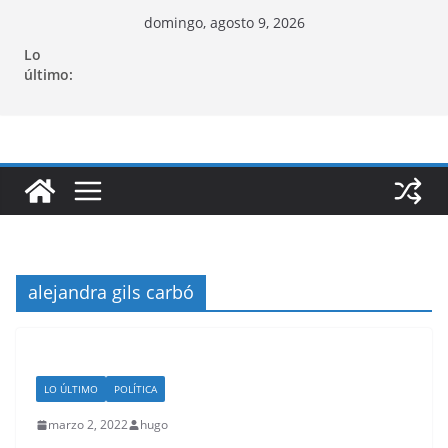
Saltar
domingo, agosto 9, 2026
al
Lo
contenido
último:
alejandra gils carbó
LO ÚLTIMO
POLÍTICA
marzo 2, 2022
hugo