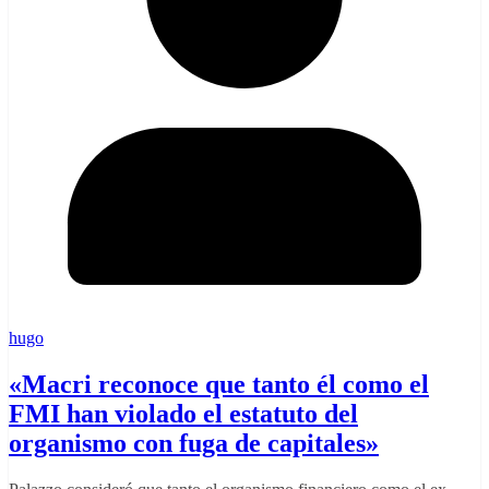
hugo
«Macri reconoce que tanto él como el
FMI han violado el estatuto del
organismo con fuga de capitales»