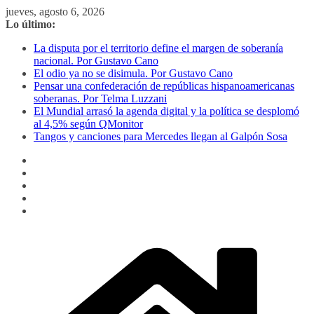
Saltar
jueves, agosto 6, 2026
al
Lo último:
contenido
La disputa por el territorio define el margen de soberanía
nacional. Por Gustavo Cano
El odio ya no se disimula. Por Gustavo Cano
Pensar una confederación de repúblicas hispanoamericanas
soberanas. Por Telma Luzzani
El Mundial arrasó la agenda digital y la política se desplomó
al 4,5% según QMonitor
Tangos y canciones para Mercedes llegan al Galpón Sosa