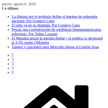
Saltar
jueves, agosto 6, 2026
al
Lo último:
contenido
La disputa por el territorio define el margen de soberanía
nacional. Por Gustavo Cano
El odio ya no se disimula. Por Gustavo Cano
Pensar una confederación de repúblicas hispanoamericanas
soberanas. Por Telma Luzzani
El Mundial arrasó la agenda digital y la política se desplomó
al 4,5% según QMonitor
Tangos y canciones para Mercedes llegan al Galpón Sosa