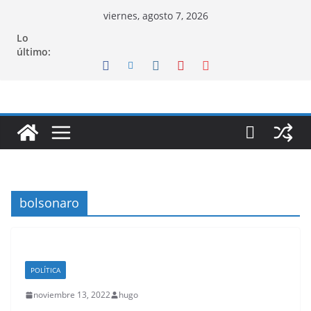
Saltar
viernes, agosto 7, 2026
al
Lo
contenido
último:
bolsonaro
POLÍTICA
noviembre 13, 2022
hugo