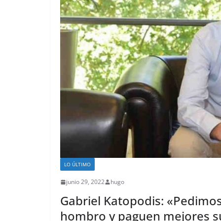
LO ÚLTIMO
junio 29, 2022
hugo
Gabriel Katopodis: «Pedimos
hombro y paguen mejores s