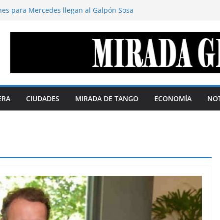
nes para Mercedes llegan al Galpón Sosa
l territorio define el margen de soberanía
ustavo Cano
 disimula. Por Gustavo Cano
ederación de repúblicas
as soberanas. Por Telma Luzzani
 la agenda digital y la política se
5% según QMonitor
ERA
CIUDADES
MIRADA DE TANGO
ECONOMÍA
NOT