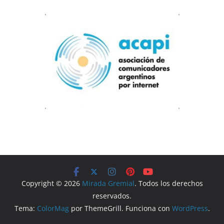
Copyright © 2026
Mirada Gremial
. Todos los derechos
reservados.
Tema:
ColorMag
por ThemeGrill. Funciona con
WordPress
.