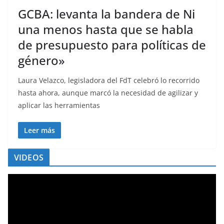
GCBA: levanta la bandera de Ni
una menos hasta que se habla
de presupuesto para políticas de
género»
Laura Velazco, legisladora del FdT celebró lo recorrido
hasta ahora, aunque marcó la necesidad de agilizar y
aplicar las herramientas
Leer más
VIDEOS
R
e
p
r