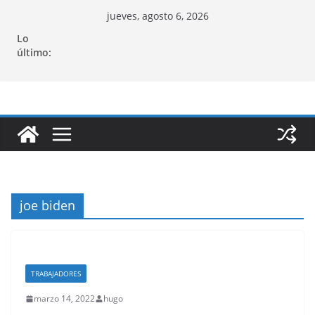
Saltar
jueves, agosto 6, 2026
al
Lo
contenido
último:
joe biden
TRABAJADORES
marzo 14, 2022
hugo