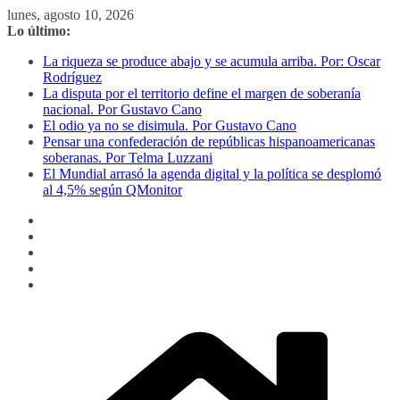
Saltar
lunes, agosto 10, 2026
al
Lo último:
contenido
La riqueza se produce abajo y se acumula arriba. Por: Oscar
Rodríguez
La disputa por el territorio define el margen de soberanía
nacional. Por Gustavo Cano
El odio ya no se disimula. Por Gustavo Cano
Pensar una confederación de repúblicas hispanoamericanas
soberanas. Por Telma Luzzani
El Mundial arrasó la agenda digital y la política se desplomó
al 4,5% según QMonitor