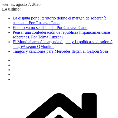
Saltar
viernes, agosto 7, 2026
al
Lo último:
contenido
La disputa por el territorio define el margen de soberanía
nacional. Por Gustavo Cano
El odio ya no se disimula. Por Gustavo Cano
Pensar una confederación de repúblicas hispanoamericanas
soberanas. Por Telma Luzzani
El Mundial arrasó la agenda digital y la política se desplomó
al 4,5% según QMonitor
Tangos y canciones para Mercedes llegan al Galpón Sosa