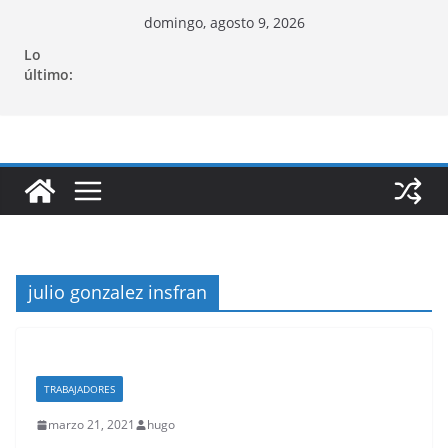
Saltar
domingo, agosto 9, 2026
al
Lo
contenido
último:
julio gonzalez insfran
TRABAJADORES
marzo 21, 2021
hugo