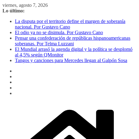
Saltar
viernes, agosto 7, 2026
al
Lo último:
contenido
La disputa por el territorio define el margen de soberanía
nacional. Por Gustavo Cano
El odio ya no se disimula. Por Gustavo Cano
Pensar una confederación de repúblicas hispanoamericanas
soberanas. Por Telma Luzzani
El Mundial arrasó la agenda digital y la política se desplomó
al 4,5% según QMonitor
Tangos y canciones para Mercedes llegan al Galpón Sosa