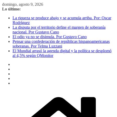
Saltar
domingo, agosto 9, 2026
al
Lo último:
contenido
La riqueza se produce abajo y se acumula arriba. Por: Oscar
Rodríguez
La disputa por el territorio define el margen de soberanía
nacional. Por Gustavo Cano
El odio ya no se disimula. Por Gustavo Cano
Pensar una confederación de repúblicas hispanoamericanas
soberanas. Por Telma Luzzani
El Mundial arrasó la agenda digital y la política se desplomó
al 4,5% según QMonitor