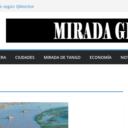
 la agenda digital y la política se
5% según QMonitor
oduce abajo y se acumula arriba. Por:
l territorio define el margen de soberanía
ustavo Cano
 disimula. Por Gustavo Cano
ederación de repúblicas
as soberanas. Por Telma Luzzani
ERA
CIUDADES
MIRADA DE TANGO
ECONOMÍA
NOT