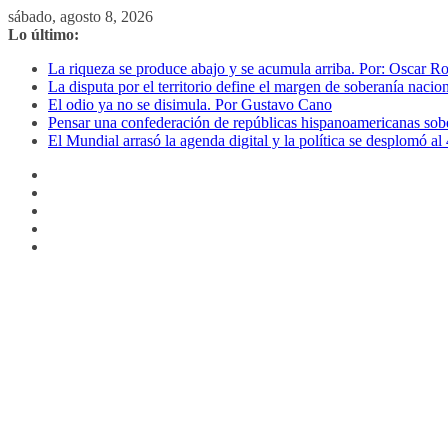
Saltar
sábado, agosto 8, 2026
al
Lo último:
contenido
La riqueza se produce abajo y se acumula arriba. Por: Oscar R
La disputa por el territorio define el margen de soberanía naci
El odio ya no se disimula. Por Gustavo Cano
Pensar una confederación de repúblicas hispanoamericanas sob
El Mundial arrasó la agenda digital y la política se desplomó 