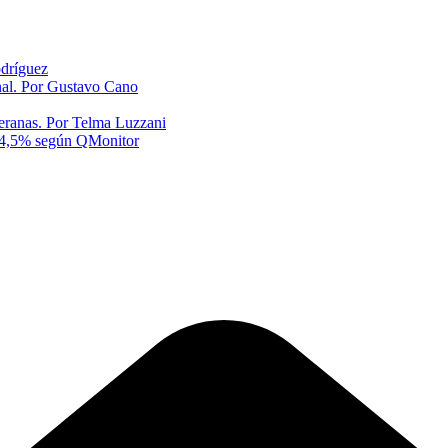
odríguez
onal. Por Gustavo Cano
eranas. Por Telma Luzzani
al 4,5% según QMonitor