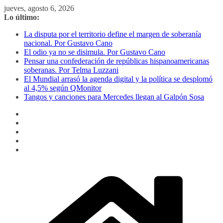
Saltar
jueves, agosto 6, 2026
al
Lo último:
contenido
La disputa por el territorio define el margen de soberanía
nacional. Por Gustavo Cano
El odio ya no se disimula. Por Gustavo Cano
Pensar una confederación de repúblicas hispanoamericanas
soberanas. Por Telma Luzzani
El Mundial arrasó la agenda digital y la política se desplomó
al 4,5% según QMonitor
Tangos y canciones para Mercedes llegan al Galpón Sosa