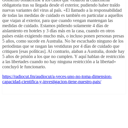
obligatoria tras su llegada desde el exterior, pudiendo haber traído
nuevas variantes del virus al país. «El llamado a la responsabilidad
de todas las medidas de cuidado es también en particular a aquellos
que viajan al exterior, para que cuando vengan mantengan las
medidas de cuidado. Estamos pidiendo solamente 4 días de
aislamiento en hoteles y 3 días más en la casa, cuando en otros
países están exigiendo mucho más, o incluso ponen personas presas
5 años, como sucede en Australia. No he escuchado ninguno de los
periodistas que se rasgan las vestiduras por 4 días de cuidado que
critiquen [esas políticas]. Al contrario, alaban a Australia, donde hay
5 años de prisión a los que no cumplen. Y aquí hablan de restricción
a las libertades cuando no hay ninguna restricción a la libertad»
concluyó le funcionario.
https://radiocut.fm/audiocut/a-veces-uno-no-toma-dimension-
capacidad-cientifica-y-investigacion-tiene-nuestro-pais/