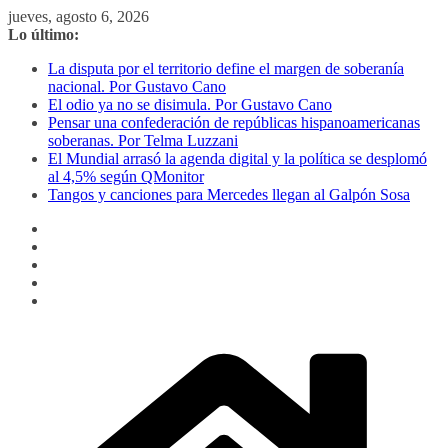
Saltar
jueves, agosto 6, 2026
al
Lo último:
contenido
La disputa por el territorio define el margen de soberanía
nacional. Por Gustavo Cano
El odio ya no se disimula. Por Gustavo Cano
Pensar una confederación de repúblicas hispanoamericanas
soberanas. Por Telma Luzzani
El Mundial arrasó la agenda digital y la política se desplomó
al 4,5% según QMonitor
Tangos y canciones para Mercedes llegan al Galpón Sosa