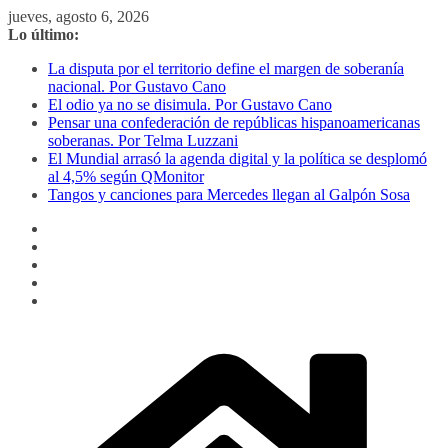
Saltar
jueves, agosto 6, 2026
al
Lo último:
contenido
La disputa por el territorio define el margen de soberanía
nacional. Por Gustavo Cano
El odio ya no se disimula. Por Gustavo Cano
Pensar una confederación de repúblicas hispanoamericanas
soberanas. Por Telma Luzzani
El Mundial arrasó la agenda digital y la política se desplomó
al 4,5% según QMonitor
Tangos y canciones para Mercedes llegan al Galpón Sosa