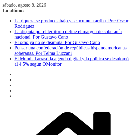
Saltar
sábado, agosto 8, 2026
al
Lo último:
contenido
La riqueza se produce abajo y se acumula arriba. Por: Oscar
Rodríguez
La disputa por el territorio define el margen de soberanía
nacional. Por Gustavo Cano
El odio ya no se disimula. Por Gustavo Cano
Pensar una confederación de repúblicas hispanoamericanas
soberanas. Por Telma Luzzani
El Mundial arrasó la agenda digital y la política se desplomó
al 4,5% según QMonitor