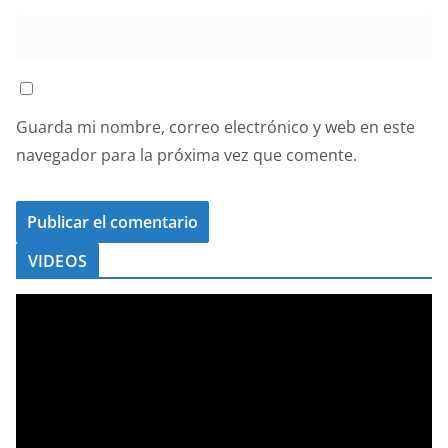
Guarda mi nombre, correo electrónico y web en este
navegador para la próxima vez que comente.
VIDEOS
R
e
p
r
o
d