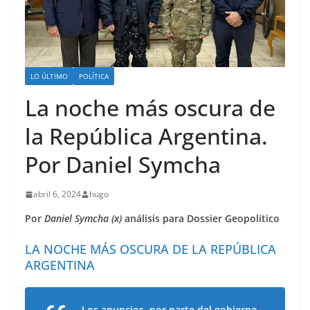
LO ÚLTIMO
POLÍTICA
La noche más oscura de
la República Argentina.
Por Daniel Symcha
abril 6, 2024
hugo
Por
Daniel Symcha (x)
análisis para Dossier Geopolitico
LA NOCHE MÁS OSCURA DE LA REPÚBLICA
ARGENTINA
Los anuncios, por parte del gobierno