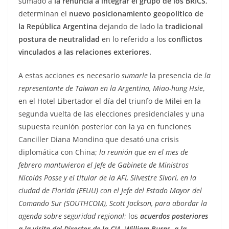
sumado a
la renuncia a integrar el grupo de los BRICS
,
determinan el
nuevo posicionamiento geopolítico de
la República Argentina
dejando de lado la
tradicional
postura de neutralidad
en lo referido a los
conflictos
vinculados a las relaciones exteriores.
A estas acciones es necesario
sumarle
la presencia de
la
representante de Taiwan en la Argentina, Miao-hung Hsie
,
en el Hotel Libertador el día del triunfo de Milei en la
segunda vuelta de las elecciones presidenciales y una
supuesta reunión posterior con la ya en funciones
Canciller Diana Mondino que desató una crisis
diplomática con China;
la reunión que en el mes de
febrero mantuvieron el Jefe de Gabinete de Ministros
Nicolás Posse y el titular de la AFI, Silvestre Sivori, en la
ciudad de Florida (EEUU) con el Jefe del Estado Mayor del
Comando Sur (SOUTHCOM), Scott Jackson, para abordar la
agenda sobre seguridad regional
; los
acuerdos posteriores
a la visita del Director de la CIA, William Burns, a la