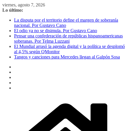
Saltar
viernes, agosto 7, 2026
al
Lo último:
contenido
La disputa por el territorio define el margen de soberanía
nacional. Por Gustavo Cano
El odio ya no se disimula. Por Gustavo Cano
Pensar una confederación de repúblicas hispanoamericanas
soberanas. Por Telma Luzzani
El Mundial arrasó la agenda digital y la política se desplomó
al 4,5% según QMonitor
Tangos y canciones para Mercedes llegan al Galpón Sosa