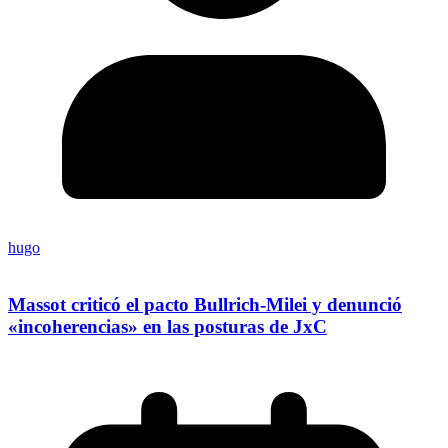
hugo
Massot criticó el pacto Bullrich-Milei y denunció
«incoherencias» en las posturas de JxC