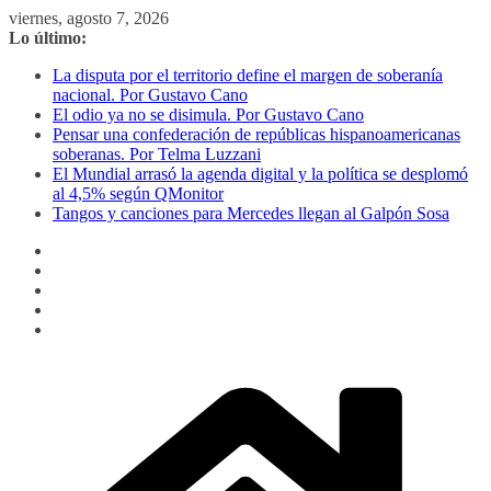
Saltar
viernes, agosto 7, 2026
al
Lo último:
contenido
La disputa por el territorio define el margen de soberanía
nacional. Por Gustavo Cano
El odio ya no se disimula. Por Gustavo Cano
Pensar una confederación de repúblicas hispanoamericanas
soberanas. Por Telma Luzzani
El Mundial arrasó la agenda digital y la política se desplomó
al 4,5% según QMonitor
Tangos y canciones para Mercedes llegan al Galpón Sosa