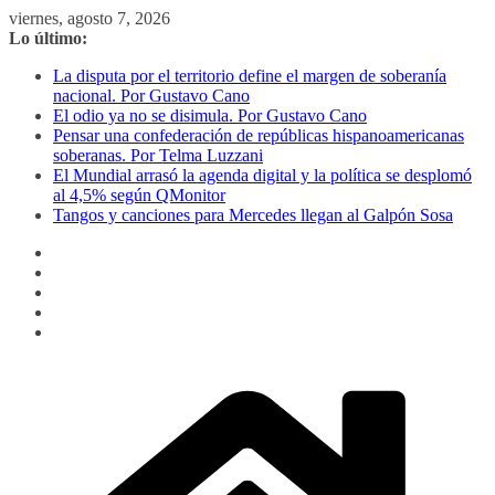
Saltar
viernes, agosto 7, 2026
al
Lo último:
contenido
La disputa por el territorio define el margen de soberanía
nacional. Por Gustavo Cano
El odio ya no se disimula. Por Gustavo Cano
Pensar una confederación de repúblicas hispanoamericanas
soberanas. Por Telma Luzzani
El Mundial arrasó la agenda digital y la política se desplomó
al 4,5% según QMonitor
Tangos y canciones para Mercedes llegan al Galpón Sosa