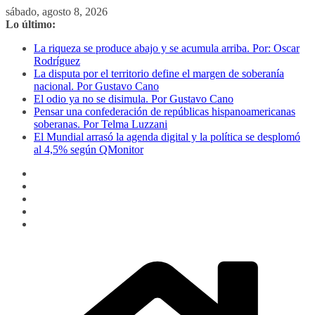
Saltar
sábado, agosto 8, 2026
al
Lo último:
contenido
La riqueza se produce abajo y se acumula arriba. Por: Oscar
Rodríguez
La disputa por el territorio define el margen de soberanía
nacional. Por Gustavo Cano
El odio ya no se disimula. Por Gustavo Cano
Pensar una confederación de repúblicas hispanoamericanas
soberanas. Por Telma Luzzani
El Mundial arrasó la agenda digital y la política se desplomó
al 4,5% según QMonitor