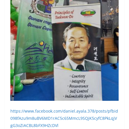
https://www.facebook.com/daniel.ayala.378/posts/pfbid
098fAzu9m8uBV6MD1rAC5c65MmcL9SQjK5cyfC8PkLqjV
gG3oZiACBL8bFX9HZcDVl