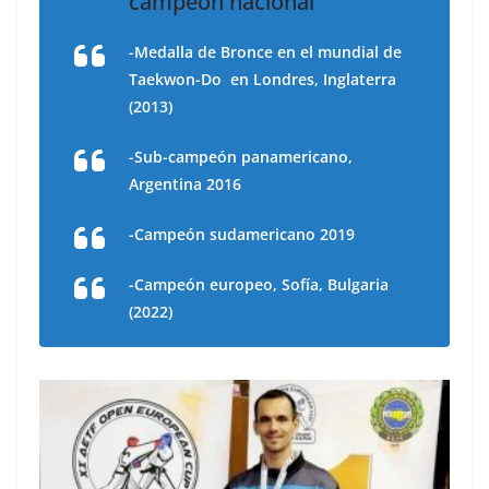
campeón nacional
-Medalla de Bronce en el mundial de
Taekwon-Do en Londres, Inglaterra
(2013)
-Sub-campeón panamericano,
Argentina 2016
-Campeón sudamericano 2019
-Campeón europeo, Sofía, Bulgaria
(2022)