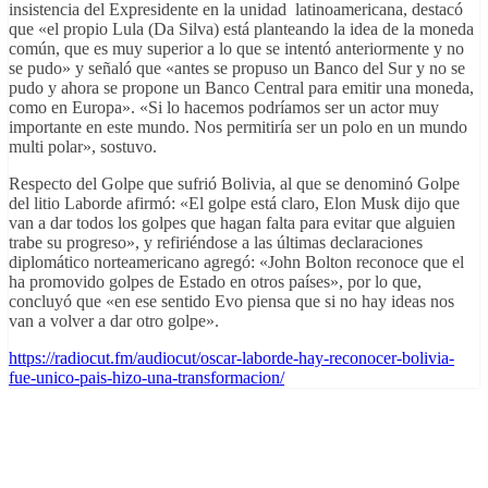
insistencia del Expresidente en la unidad latinoamericana, destacó
que «el propio Lula (Da Silva) está planteando la idea de la moneda
común, que es muy superior a lo que se intentó anteriormente y no
se pudo» y señaló que «antes se propuso un Banco del Sur y no se
pudo y ahora se propone un Banco Central para emitir una moneda,
como en Europa». «Si lo hacemos podríamos ser un actor muy
importante en este mundo. Nos permitiría ser un polo en un mundo
multi polar», sostuvo.
Respecto del Golpe que sufrió Bolivia, al que se denominó Golpe
del litio Laborde afirmó: «El golpe está claro, Elon Musk dijo que
van a dar todos los golpes que hagan falta para evitar que alguien
trabe su progreso», y refiriéndose a las últimas declaraciones
diplomático norteamericano agregó: «John Bolton reconoce que el
ha promovido golpes de Estado en otros países», por lo que,
concluyó que «en ese sentido Evo piensa que si no hay ideas nos
van a volver a dar otro golpe».
https://radiocut.fm/audiocut/oscar-laborde-hay-reconocer-bolivia-
fue-unico-pais-hizo-una-transformacion/