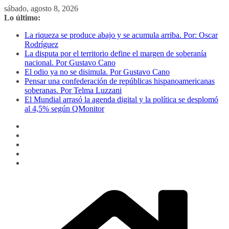
Saltar
sábado, agosto 8, 2026
al
Lo último:
contenido
La riqueza se produce abajo y se acumula arriba. Por: Oscar
Rodríguez
La disputa por el territorio define el margen de soberanía
nacional. Por Gustavo Cano
El odio ya no se disimula. Por Gustavo Cano
Pensar una confederación de repúblicas hispanoamericanas
soberanas. Por Telma Luzzani
El Mundial arrasó la agenda digital y la política se desplomó
al 4,5% según QMonitor