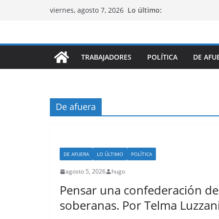
Saltar
Lo último:
viernes, agosto 7, 2026
al
contenido
TRABAJADORES
POLÍTICA
DE AFU
De afuera
DE AFUERA
LO ÚLTIMO
POLÍTICA
agosto 5, 2026
hugo
Pensar una confederación de
soberanas. Por Telma Luzzan