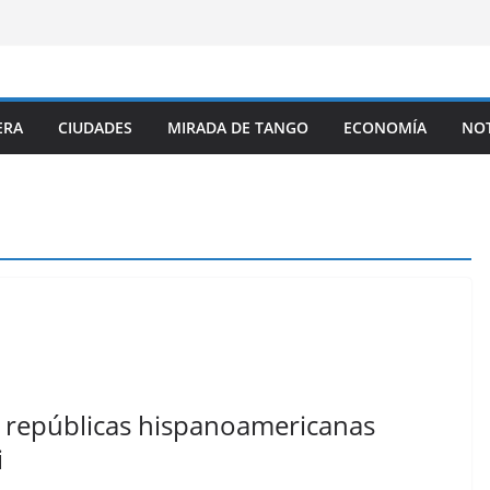
ERA
CIUDADES
MIRADA DE TANGO
ECONOMÍA
NOT
 repúblicas hispanoamericanas
i