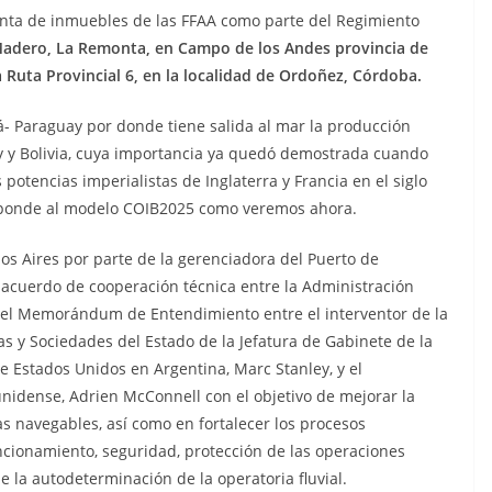
venta de inmuebles de las FFAA como parte del Regimiento
Madero, La Remonta, en Campo de los Andes provincia de
 Ruta Provincial 6, en la localidad de Ordoñez, Córdoba.
ná- Paraguay por donde tiene salida al mar la producción
y y Bolivia, cuya importancia ya quedó demostrada cuando
otencias imperialistas de Inglaterra y Francia en el siglo
esponde al modelo COIB2025 como veremos ahora.
nos Aires por parte de la gerenciadora del Puerto de
 acuerdo de cooperación técnica entre la Administración
o del Memorándum de Entendimiento entre el interventor de la
s y Sociedades del Estado de la Jefatura de Gabinete de la
e Estados Unidos en Argentina, Marc Stanley, y el
nidense, Adrien McConnell con el objetivo de mejorar la
ías navegables, así como en fortalecer los procesos
ncionamiento, seguridad, protección de las operaciones
e la autodeterminación de la operatoria fluvial.