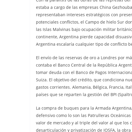
estaba a cargo de las empresas China Gezhouba 
representaban intereses estratégicos con presen
potenciales conflictos, el Campo de hielo Sur do
las Islas Malvinas bajo ocupación militar británi
continente, Argentina pierde capacidad disuasiva
Argentina escalaría cualquier tipo de conflicto b
El envío de las reservas de oro a Londres por m
contaba el Banco Central de la República Argenti
tomar deuda con el Banco de Pagos Internacionale
Suiza. El objetivo del crédito, que condiciona n
gastos corrientes. Alemania, Bélgica, Francia, It
países que se reparten la gestión del BPI (Spaltro
La compra de buques para la Armada Argentina, 
defensivo como lo son las Patrulleras Oceánicas
valor de mercado y al triple del valor al que los
desarticulación y privatización de IOSFA, la obra