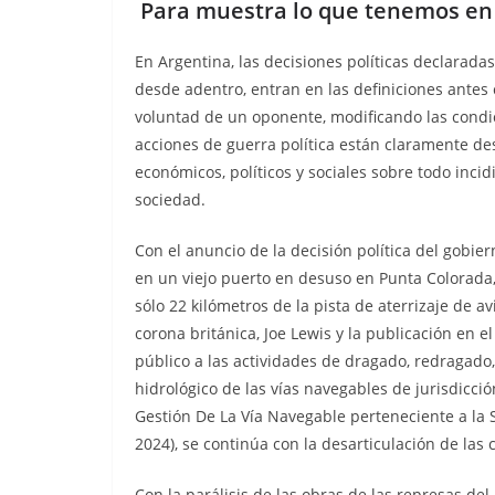
Para muestra lo que tenemos en
En Argentina, las decisiones políticas declarada
desde adentro, entran en las definiciones antes 
voluntad de un oponente, modificando las condic
acciones de guerra política están claramente des
económicos, políticos y sociales sobre todo incid
sociedad.
Con el anuncio de la decisión política del gobie
en un viejo puerto en desuso en Punta Colorada,
sólo 22 kilómetros de la pista de aterrizaje de 
corona británica, Joe Lewis y la publicación en e
público a las actividades de dragado, redragado,
hidrológico de las vías navegables de jurisdicció
Gestión De La Vía Navegable perteneciente a la 
2024), se continúa con la desarticulación de las
Con la parálisis de las obras de las represas de