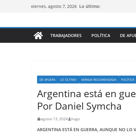
Saltar
Lo último:
viernes, agosto 7, 2026
al
contenido
TRABAJADORES
POLÍTICA
DE AFU
DE AFUERA
LO ÚLTIMO
MIRADA RECOMENDADA
POLÍTICA
Argentina está en gu
Por Daniel Symcha
agosto 13, 2024
hugo
ARGENTINA ESTÁ EN GUERRA, AUNQUE NO LO 