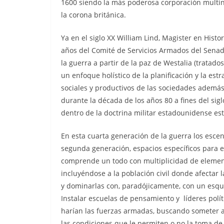
1600 siendo la más poderosa corporación multina
la corona británica.
Ya en el siglo XX William Lind, Magister en Histo
años del Comité de Servicios Armados del Senado
la guerra a partir de la paz de Westalia (tratad
un enfoque holístico de la planificación y la estr
sociales y productivos de las sociedades además 
durante la década de los años 80 a fines del sig
dentro de la doctrina militar estadounidense es
En esta cuarta generación de la guerra los escen
segunda generación, espacios específicos para 
comprende un todo con multiplicidad de element
incluyéndose a la población civil donde afectar 
y dominarlas con, paradójicamente, con un esqu
Instalar escuelas de pensamiento y líderes polí
harían las fuerzas armadas, buscando someter a 
las condiciones que le permiten o no la toma de