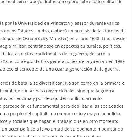
cional con el apoyo diplomático pero sobre todo militar de
ria por la Universidad de Princeton y asesor durante varios
 de los Estados Unidos, elaboró un análisis de las formas de
os de paz de Osnabrück y Münster) en el año 1648. Lind, desde
ategia militar, centrándose en aspectos culturales, políticos,
de los aspectos tradicionales de la guerra, desarrolla
lo XX, el concepto de tres generaciones de la guerra y en 1989
tablece el concepto de una cuarta generación de la guerra.
arios de batalla se diversifican. No son como en la primera o
el combate con armas convencionales sino que la guerra
os por encima y por debajo del conflicto armado
la percepción es fundamental para debilitar a las sociedades
ema propio del capitalismo menor costo y mayor beneficio.
ticos y sociales que hagan el trabajo que en otro momento
un actor político a la voluntad de su oponente modificando
 decisiones y de esa manera alcanzar los objetivos