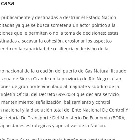
 casa
s públicamente y destinadas a destruir el Estado Nación
citadas ya que se busca someter a un actor político a la
iones que le permiten o no la toma de decisiones; estas
tinadas a socavar la cohesión, erosionar los aspectos
iendo en la capacidad de resiliencia y decisión de la
rno nacional de la creación del puerto de Gas Natural licuado
 zona de Sierra Grande en la provincia de Río Negro a tan
aviones de gran porte vinculado al magnate y súbdito de la
l Boletín Oficial del Decreto 699/2024 que declara servicio
 mantenimiento, señalización, balizamiento y control
n nacional y la disolución total del Ente Nacional De Control Y
Secretaría De Transporte Del Ministerio De Economía (BORA,
 capacidades estratégicas y operativas de la Nación.
l río Santa Cruz, en la provincia homónima, contrato que