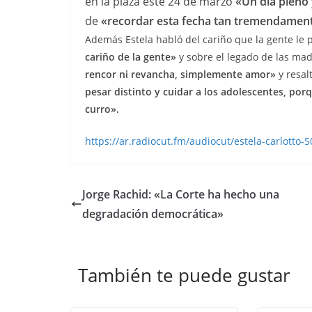
en la plaza este 24 de marzo
«Un día pleno 
de
«recordar esta fecha tan tremendament
Además Estela habló del cariño que la gente le p
cariño de la gente»
y sobre el legado de las ma
rencor ni revancha, simplemente amor»
y resal
pesar distinto y cuidar a los adolescentes, p
curro».
https://ar.radiocut.fm/audiocut/estela-carlotto-5
Jorge Rachid: «La Corte ha hecho una
degradación democrática»
También te puede gustar