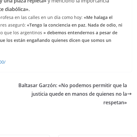
y una plaza repleta»
y mencionó la importancia
e diabólica».
rofesa en las calles en un día como hoy:
«Me halaga el
dres aseguró:
«Tengo la conciencia en paz. Nada de odio, ni
to que los argentinos
» debemos entendernos a pesar de
orque los están engañando quienes dicen que somos un
00/
Baltasar Garzón: «No podemos permitir que la
justicia quede en manos de quienes no la
respetan»