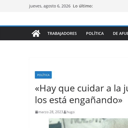
Saltar
Lo último:
jueves, agosto 6, 2026
al
contenido
TRABAJADORES
POLÍTICA
DE AFU
POLÍTICA
«Hay que cuidar a la 
los está engañando»
marzo 28, 2023
hugo