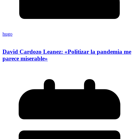
hugo
David Cardozo Leanez: «Politizar la pandemia me
parece miserable»