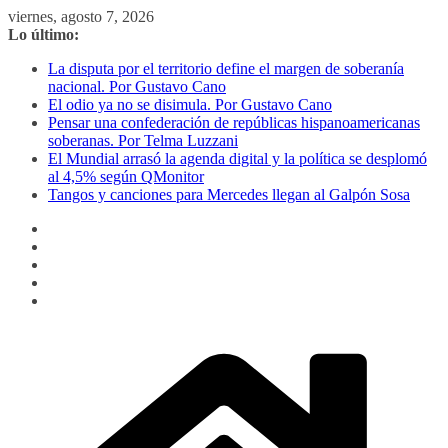
Saltar
viernes, agosto 7, 2026
al
Lo último:
contenido
La disputa por el territorio define el margen de soberanía
nacional. Por Gustavo Cano
El odio ya no se disimula. Por Gustavo Cano
Pensar una confederación de repúblicas hispanoamericanas
soberanas. Por Telma Luzzani
El Mundial arrasó la agenda digital y la política se desplomó
al 4,5% según QMonitor
Tangos y canciones para Mercedes llegan al Galpón Sosa