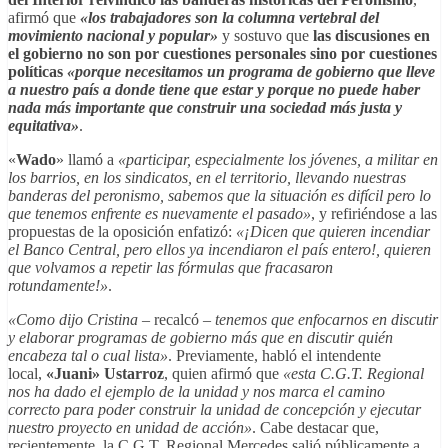
afirmó que
«los trabajadores son la columna vertebral del
movimiento nacional y popular»
y sostuvo que
las discusiones en
el gobierno no son por cuestiones personales sino por cuestiones
políticas
«porque necesitamos un programa de gobierno que lleve
a nuestro país a donde tiene que estar y porque no puede haber
nada más importante que construir una sociedad más justa y
equitativa»
.
«
Wado
» llamó a
«participar, especialmente los jóvenes, a militar en
los barrios, en los sindicatos, en el territorio, llevando nuestras
banderas del peronismo, sabemos que la situación es difícil pero lo
que tenemos enfrente es nuevamente el pasado»
, y refiriéndose a las
propuestas de la oposición enfatizó:
«¡Dicen que quieren incendiar
el Banco Central, pero ellos ya incendiaron el país entero!, quieren
que volvamos a repetir las fórmulas que fracasaron
rotundamente!»
.
«Como dijo Cristina
– recalcó –
tenemos que enfocarnos en discutir
y elaborar programas de gobierno más que en discutir quién
encabeza tal o cual lista»
. Previamente, habló el intendente
local,
«Juani» Ustarroz
, quien afirmó que
«esta C.G.T. Regional
nos ha dado el ejemplo de la unidad y nos marca el camino
correcto para poder construir la unidad de concepción y ejecutar
nuestro proyecto en unidad de acción»
. Cabe destacar que,
recientemente, la C.G.T. Regional Mercedes salió públicamente a