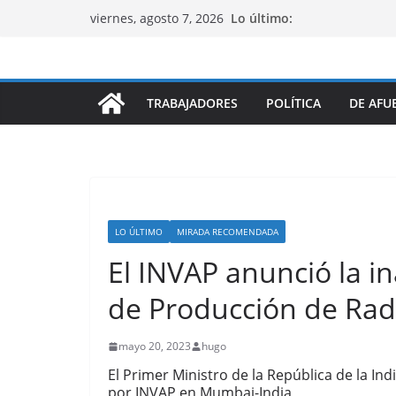
Saltar
Lo último:
viernes, agosto 7, 2026
al
contenido
TRABAJADORES
POLÍTICA
DE AFU
LO ÚLTIMO
MIRADA RECOMENDADA
El INVAP anunció la in
de Producción de Rad
mayo 20, 2023
hugo
El Primer Ministro de la República de la In
por INVAP en Mumbai-India