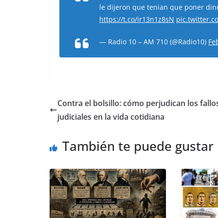
le dijeron que tenian que poner din
https://t.co/ir13n1z8sN
pic.twitter
— Radio 10 – AM 710 (@Radio10)
Fe
Contra el bolsillo: cómo perjudican los fallo
judiciales en la vida cotidiana
También te puede gustar