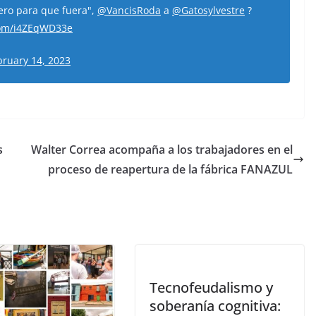
ero para que fuera",
@VancisRoda
a
@Gatosylvestre
?
.com/i4ZEqWD33e
bruary 14, 2023
s
Walter Correa acompaña a los trabajadores en el
proceso de reapertura de la fábrica FANAZUL
Tecnofeudalismo y
soberanía cognitiva: