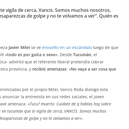
e vigila de cerca, Vancis. Somos muchos nosotros,
esaparezcas de golpe y no te volvamos a ver”. Quién es
beza
Javier Milei
se ve
envuelto en un escándalo
luego de que
lí «
todo es por guita o sexo
«. Desde
Tucumán
, el
ica- advirtió que el referente liberal pretendía cobrar
estra provincia, y
recibió amenazas
: «
No vaya a ser cosa que
nimizadas por el propio Milei, Vancis Roda dialogó esta
s anunciar la entrevista en sus redes sociales, el joven
rave amenaza: «
Tucu? muerto: Cuidate de q hablas hoy sobre
nte en tucuman que te vigila de cerca, VANCIS. Somos muchos
desaparezcas de golpe y no te volvamos a ver
«.