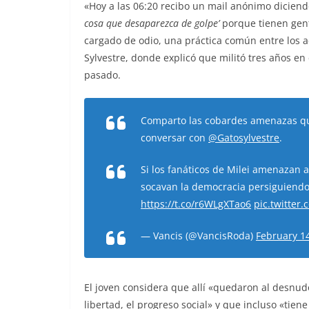
«Hoy a las 06:20 recibo un mail anónimo diciendo
cosa que desaparezca de golpe’
porque tienen gent
cargado de odio, una práctica común entre los a
Sylvestre, donde explicó que militó tres años en
pasado.
Comparto las cobardes amenazas qu
conversar con
@Gatosylvestre
.
Si los fanáticos de Milei amenazan 
socavan la democracia persiguiendo a
https://t.co/r6WLgXTao6
pic.twitter
— Vancis (@VancisRoda)
February 1
El joven considera que allí «quedaron al desnud
libertad, el progreso social» y que incluso «tiene