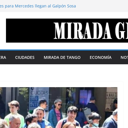
es para Mercedes llegan al Galpón Sosa
 territorio define el margen de soberanía
stavo Cano
disimula. Por Gustavo Cano
deración de repúblicas
s soberanas. Por Telma Luzzani
la agenda digital y la política se
% según QMonitor
ERA
CIUDADES
MIRADA DE TANGO
ECONOMÍA
NOT