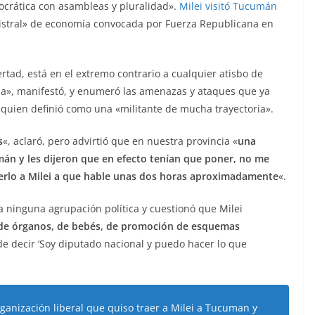
crática con asambleas y pluralidad».
Milei visitó Tucumán
istral» de economía convocada por Fuerza Republicana en
ertad, está en el extremo contrario a cualquier atisbo de
aba», manifestó, y enumeró las amenazas y ataques que ya
 quien definió como una «militante de mucha trayectoria».
s
«, aclaró, pero advirtió que en nuestra provincia «
una
umán y les dijeron que en efecto tenían que poner, no me
aerlo a Milei a que hable unas dos horas aproximadamente
«.
 ninguna agrupación política y cuestionó que Milei
de órganos, de bebés, de promoción de esquemas
e decir ‘Soy diputado nacional y puedo hacer lo que
rganización liberal que quiso traer a Milei a Tucuman y