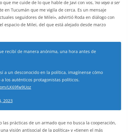
 que me cuide de lo que hable de Javi con vos, ‘
no vaya a ser
e en Tucumán que me vigila de cerca. Es un mensaje
ctuales seguidores de Milei», advirtió Roda en diálogo con
 el espacio de Milei, del que está alejado desde marzo
e recibí de manera anónima, una hora antes de
así a un desconocido en la política, imagínense cómo
 los auténticos protagonistas políticos.
.com/LK69fw9Uoz
4, 2023
o las prácticas de un armado que no busca la cooperación,
 una visión antisocial de la política» y «tienen el más