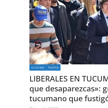
LO ÚLTIMO
POLÍTICA
LIBERALES EN TUCUMÁ
que desaparezcas»: 
tucumano que fustigó