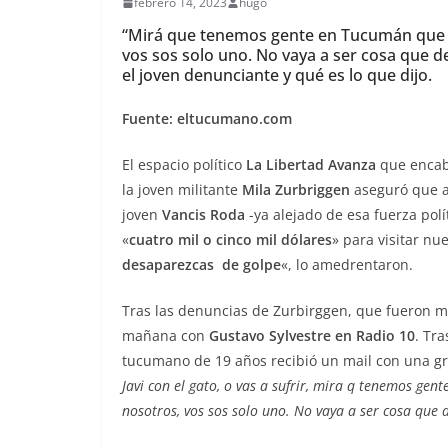
febrero 14, 2023
hugo
“Mirá que tenemos gente en Tucumán que t
vos sos solo uno. No vaya a ser cosa que d
el joven denunciante y qué es lo que dijo.
Fuente: eltucumano.com
El espacio político
La Libertad Avanza
que enca
la joven militante
Mila Zurbriggen
aseguró que al
joven
Vancis Roda
-ya alejado de esa fuerza polít
«
cuatro mil o cinco mil dólares
» para visitar nu
desaparezcas de golpe
«, lo amedrentaron.
Tras las denuncias de Zurbirggen, que fueron mi
mañana con
Gustavo Sylvestre en Radio 10
. Tra
tucumano de 19 años recibió un mail con una g
Javi con el gato, o vas a sufrir, mira q tenemos ge
nosotros, vos sos solo uno. No vaya a ser cosa que 