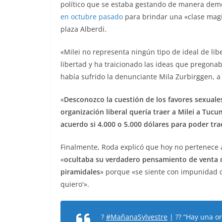
político que se estaba gestando de manera demo
en octubre pasado
para brindar una «clase mag
plaza Alberdi.
«Milei no representa ningún tipo de ideal de lib
libertad y ha traicionado las ideas que pregon
había sufrido la denunciante Mila Zurbirggen, a
«
Desconozco la cuestión de los favores sexuale
organización liberal quería traer a Milei a Tuc
acuerdo si 4.000 o 5.000 dólares para poder tr
Finalmente, Roda explicó que hoy no pertenece a
«
ocultaba su verdadero pensamiento de venta 
piramidales
» porque «se siente con impunidad d
quiero'».
?
#MañanaSylvestre
| ??️ “Hay una o