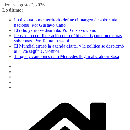
Saltar
viernes, agosto 7, 2026
al
Lo último:
contenido
La disputa por el territorio define el margen de soberanía
nacional. Por Gustavo Cano
El odio ya no se disimula. Por Gustavo Cano
Pensar una confederación de repúblicas hispanoamericanas
soberanas. Por Telma Luzzani
El Mundial arrasó la agenda digital y la política se desplomó
al 4,5% según QMonitor
Tangos y canciones para Mercedes llegan al Galpón Sosa