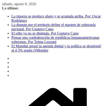
Saltar
sábado, agosto 8, 2026
al
Lo último:
contenido
La riqueza se produce abajo y se acumula arriba. Por: Oscar
Rodríguez
La disputa por el territorio define el margen de soberanía
nacional. Por Gustavo Cano
El odio ya no se disimula. Por Gustavo Cano
Pensar una confederación de repúblicas hispanoamericanas
soberanas. Por Telma Luzzani
El Mundial arrasó la agenda digital y la política se desplomó
al 4,5% según QMonitor