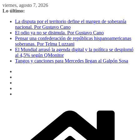
Saltar
viernes, agosto 7, 2026
al
Lo último:
contenido
La disputa por el territorio define el margen de soberanía
nacional. Por Gustavo Cano
El odio ya no se disimula. Por Gustavo Cano
Pensar una confederación de repúblicas hispanoamericanas
soberanas. Por Telma Luzzani
El Mundial arrasó la agenda digital y la política se desplomó
al 4,5% según QMonitor
Tangos y canciones para Mercedes llegan al Galpón Sosa