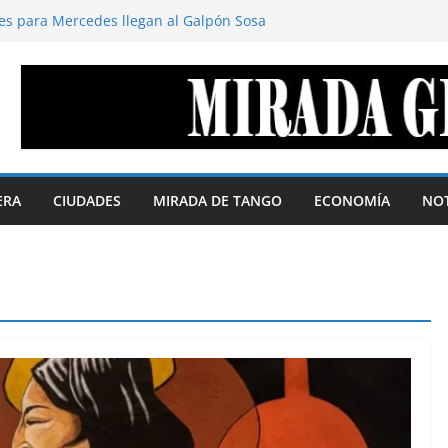
es para Mercedes llegan al Galpón Sosa
 territorio define el margen de soberanía
stavo Cano
disimula. Por Gustavo Cano
deración de repúblicas
s soberanas. Por Telma Luzzani
la agenda digital y la política se
% según QMonitor
ERA
CIUDADES
MIRADA DE TANGO
ECONOMÍA
NOT