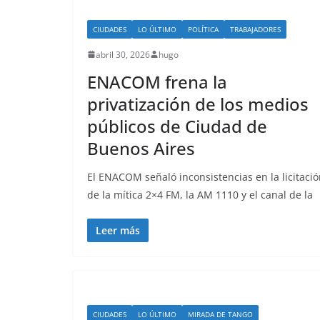
CIUDADES
LO ÚLTIMO
POLÍTICA
TRABAJADORES
abril 30, 2026
hugo
ENACOM frena la
privatización de los medios
públicos de Ciudad de
Buenos Aires
El ENACOM señaló inconsistencias en la licitaci
de la mítica 2×4 FM, la AM 1110 y el canal de la
Leer más
CIUDADES
LO ÚLTIMO
MIRADA DE TANGO