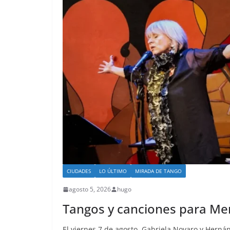
CIUDADES
LO ÚLTIMO
MIRADA DE TANGO
agosto 5, 2026
hugo
Tangos y canciones para Mer
El viernes 7 de agosto, Gabriela Novaro y Her