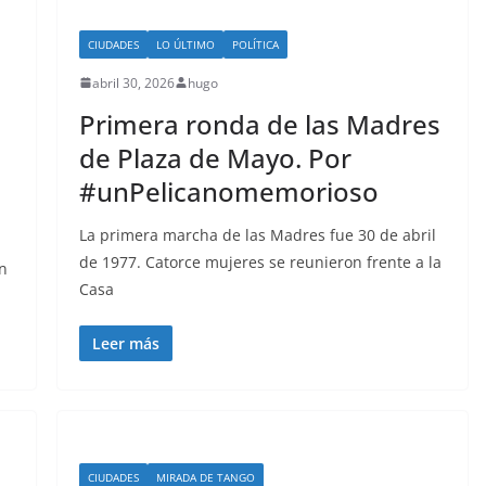
CIUDADES
LO ÚLTIMO
POLÍTICA
abril 30, 2026
hugo
Primera ronda de las Madres
de Plaza de Mayo. Por
#unPelicanomemorioso
La primera marcha de las Madres fue 30 de abril
de 1977. Catorce mujeres se reunieron frente a la
ón
Casa
Leer más
CIUDADES
MIRADA DE TANGO