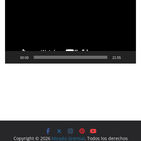
e
p
r
o
d
u
c
t
00:00
21:55
o
r
d
e
v
í
d
e
o
Copyright © 2026
Mirada Gremial
. Todos los derechos