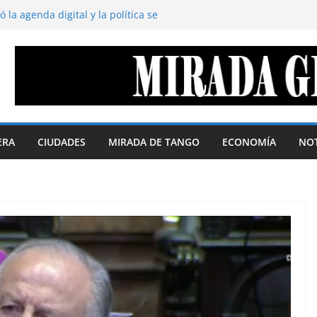
 la agenda digital y la política se
5% según QMonitor
oduce abajo y se acumula arriba. Por:
l territorio define el margen de soberanía
ustavo Cano
 disimula. Por Gustavo Cano
ederación de repúblicas
as soberanas. Por Telma Luzzani
ERA
CIUDADES
MIRADA DE TANGO
ECONOMÍA
NOT