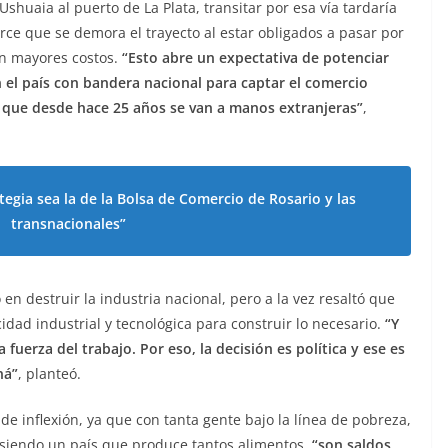
huaia al puerto de La Plata, transitar por esa vía tardaría
torce que se demora el trayecto al estar obligados a pasar por
on mayores costos.
“Esto abre un expectativa de potenciar
el país con bandera nacional para captar el comercio
es que desde hace 25 años se van a manos extranjeras”
,
tegia sea la de la Bolsa de Comercio de Rosario y las
transnacionales”
 en destruir la industria nacional, pero a la vez resaltó que
dad industrial y tecnológica para construir lo necesario.
“Y
uerza del trabajo. Por eso, la decisión es política y ese es
ná”
, planteó.
e inflexión, ya que con tanta gente bajo la línea de pobreza,
 siendo un país que produce tantos alimentos,
“son saldos