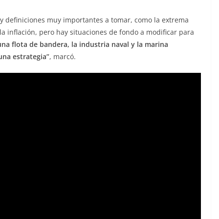
y definiciones muy importantes a tomar, como la extrema
a inflación, pero hay situaciones de fondo a modificar para
una flota de bandera, la industria naval y la marina
una estrategia”
, marcó.