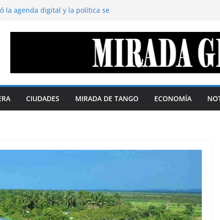
ederación de repúblicas
as soberanas. Por Telma Luzzani
 la agenda digital y la política se
5% según QMonitor
oduce abajo y se acumula arriba. Por:
l territorio define el margen de soberanía
ustavo Cano
 disimula. Por Gustavo Cano
ERA
CIUDADES
MIRADA DE TANGO
ECONOMÍA
NOT